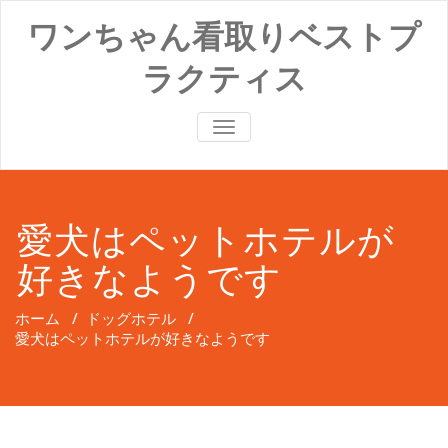
コ
ワンちゃん看取りベストプ
ン
テ
ラクティス
ン
ツ
へ
ナ
ス
ビ
キ
ゲ
ッ
ー
プ
シ
ョ
愛犬はペットホテルが
ン
切
好きなようです
り
替
え
ホーム
/
ドッグホテル
/
愛犬はペットホテルが好きなようです