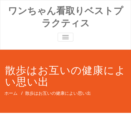
コ
ワンちゃん看取りベストプ
ン
テ
ラクティス
ン
ツ
へ
ナ
ス
ビ
キ
ゲ
ッ
ー
プ
シ
ョ
散歩はお互いの健康によ
ン
切
い思い出
り
替
え
ホーム
/
散歩はお互いの健康によい思い出