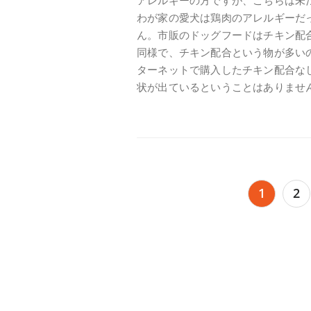
アレルギーの方ですが、こちらは未
わが家の愛犬は鶏肉のアレルギーだ
ん。市販のドッグフードはチキン配
同様で、チキン配合という物が多い
ターネットで購入したチキン配合な
状が出ているということはありませ
投
1
2
稿
の
ペ
ー
ジ