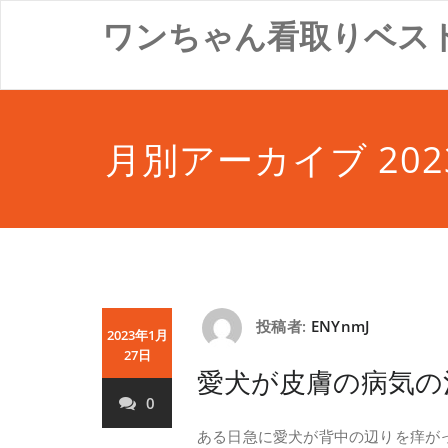
コ
ワンちゃん看取りベス
ン
テ
ン
ツ
へ
ス
月別アーカイブ 202
キ
ッ
プ
投稿者:
ENYnmJ
2023年1月
27日
愛犬が皮膚の病気の
0
ある日急に愛犬が背中の辺りを痒が