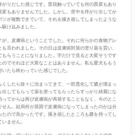
痒がりだした感じです。普段触っていても何の異変もあり
異変もありませんでした。しかし、背中を痒がり出してか
ボツが複数できていて、それを掻き崩してしまったような
へ駆け込みました。
すが、皮膚病ということでした。それに何らかの食物アレ
とも言われました。その日は皮膚病対策の塗り薬を貰い、
てもらうことになりました。字だけで見ると大変そうです
たのでそれほど大変なことはありません。私も愛犬ももう
付いたら終わっていた感じでした。
らくしたら徐々に治まってきて、一部悪化して膿が溜まっ
を出してもらって薬を塗ってもらったらすっかり綺麗にな
治ってからは再び皮膚病が再発することもなく、今のとこ
ません。結局何が原因で皮膚病になってしまったのかは分
ったので良かったです。掻き崩したところも膿を持ってし
ていません。