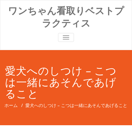
コ
ワンちゃん看取りベストプ
ン
テ
ラクティス
ン
ツ
へ
ナ
ス
ビ
キ
ゲ
ッ
ー
プ
シ
ョ
愛犬へのしつけ – こつ
ン
切
は一緒にあそんであげ
り
替
え
ること
ホーム
/
愛犬へのしつけ – こつは一緒にあそんであげること