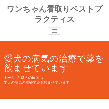
コ
ワンちゃん看取りベストプ
ン
テ
ラクティス
ン
ツ
へ
ナ
ス
ビ
キ
ゲ
ッ
ー
プ
シ
ョ
愛犬の病気の治療で薬を
ン
切
飲ませています
り
替
え
ホーム
/
愛犬の病気
/
愛犬の病気の治療で薬を飲ませています