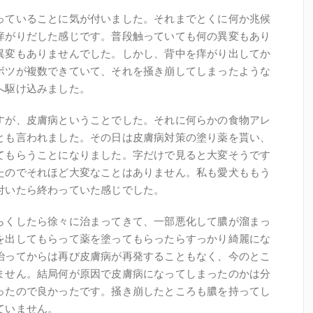
っていることに気が付いました。それまでとくに何か兆候
痒がりだした感じです。普段触っていても何の異変もあり
異変もありませんでした。しかし、背中を痒がり出してか
ボツが複数できていて、それを掻き崩してしまったような
へ駆け込みました。
すが、皮膚病ということでした。それに何らかの食物アレ
とも言われました。その日は皮膚病対策の塗り薬を貰い、
てもらうことになりました。字だけで見ると大変そうです
たのでそれほど大変なことはありません。私も愛犬ももう
付いたら終わっていた感じでした。
らくしたら徐々に治まってきて、一部悪化して膿が溜まっ
を出してもらって薬を塗ってもらったらすっかり綺麗にな
治ってからは再び皮膚病が再発することもなく、今のとこ
ません。結局何が原因で皮膚病になってしまったのかは分
ったので良かったです。掻き崩したところも膿を持ってし
ていません。