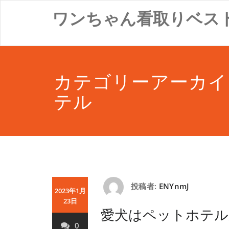
コ
ワンちゃん看取りベス
ン
テ
ン
ツ
へ
ス
カテゴリーアーカイ
キ
ッ
テル
プ
投稿者:
ENYnmJ
2023年1月
23日
愛犬はペットホテル
0