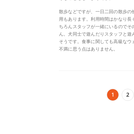
散歩などですが、一日二回の散歩の
用もあります。利用時間はかなり長
ちろんスタッフが一緒にいるのでそ
ん。犬同士で遊んだりスタッフと遊
そうです。食事に関しても高級なウ
不満に思う点はありません。
投
1
2
稿
の
ペ
ー