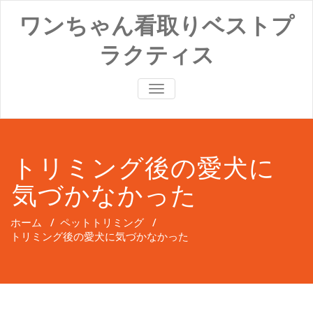
コ
ワンちゃん看取りベストプ
ン
テ
ラクティス
ン
ツ
へ
ナ
ス
ビ
キ
ゲ
ッ
ー
プ
シ
ョ
トリミング後の愛犬に
ン
切
気づかなかった
り
替
え
ホーム
/
ペットトリミング
/
トリミング後の愛犬に気づかなかった