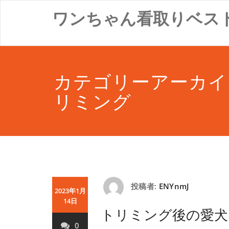
コ
ワンちゃん看取りベス
ン
テ
ン
ツ
へ
ス
カテゴリーアーカイ
キ
ッ
リミング
プ
投稿者:
ENYnmJ
2023年1月
14日
トリミング後の愛犬
0