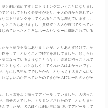
、割と飼い始めてすぐにトリミングにいくことになりまし
のでどうしても行く必要性があり、子犬の時から連れてい
なりにトリミングをしてくれるところは増えていますし、
いなところもありますし、資格持ちの人が自宅でやってい
はじめていったところはホームセンターに併設されている
したから多少不安はありましたが、とりあえず預けて、そ
い物をして、ということで時間を潰してました。預けられ
不安になっているようなこともなく、普通に抱っこされて
ることもなく、おとなしくしてくれたのはよかったです。
が、なにしろ初めてでしたから、とりあえず店員さんに話
すればよいのか迷っていたのですがその時に一匹の犬がそ
み、しっぽをよく振ってアピールしていました。人懐っこ
が、自分の犬でした。トリミングされたので、わかりませ
せんでしたが、犬のほうは飼い主に気づいてアピールして