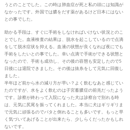
うとのことでした。この時は肺血症が死と私の頭には知識が
なかったです。外国では膿をだす薬があるけど日本にはない
との事でした。
助かる手段は、すぐに手術をしなければいけない状況とのこ
とでした。血液検査の結果は、脱水を起こしているので点滴
をして脱水症状を抑える。血液の状態が良くなれば夜にでも
手術をしたいとの事でした。幸い点滴で手術ができる状態と
なったので、手術も成功し、その後の容態も安定したので5
日後には退院できました。その後は抜糸をして元気に回復し
ました。
半年ほど前から水の減り方が早い？よく飲むなあと感じてい
たのですが、水をよく飲むのは子宮蓄膿症の前兆だったよう
です。診察が終わって入院になった犬は診察台で別れる時
は、元気に尻尾を振ってくれました。本当に犬はギリギリま
で元気に頑張るのでパタと倒れることも多いです。もっと早
く気づいてあげることが出来たら、少しらくだったかもしれ
ないです。