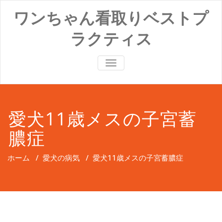
コ
ワンちゃん看取りベストプ
ン
テ
ラクティス
ン
ツ
へ
ナ
ス
ビ
キ
ゲ
ッ
ー
プ
シ
ョ
愛犬11歳メスの子宮蓄
ン
切
膿症
り
替
え
ホーム
/
愛犬の病気
/
愛犬11歳メスの子宮蓄膿症