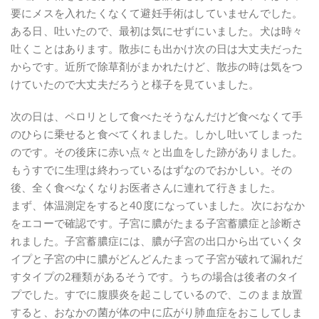
要にメスを入れたくなくて避妊手術はしていませんでした。
ある日、吐いたので、最初は気にせずにいました。犬は時々
吐くことはあります。散歩にも出かけ次の日は大丈夫だった
からです。近所で除草剤がまかれたけど、散歩の時は気をつ
けていたので大丈夫だろうと様子を見ていました。
次の日は、ペロリとして食べたそうなんだけど食べなくて手
のひらに乗せると食べてくれました。しかし吐いてしまった
のです。その後床に赤い点々と出血をした跡がありました。
もうすでに生理は終わっているはずなのでおかしい。その
後、全く食べなくなりお医者さんに連れて行きました。
まず、体温測定をすると40度になっていました。次におなか
をエコーで確認です。子宮に膿がたまる子宮蓄膿症と診断さ
れました。子宮蓄膿症には、膿が子宮の出口から出ていくタ
イプと子宮の中に膿がどんどんたまって子宮が破れて漏れだ
すタイプの2種類があるそうです。うちの場合は後者のタイ
プでした。すでに腹膜炎を起こしているので、このまま放置
すると、おなかの菌が体の中に広がり肺血症をおこしてしま