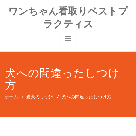
コ
ワンちゃん看取りベストプ
ン
テ
ラクティス
ン
ツ
へ
ナ
ス
ビ
キ
ゲ
ッ
ー
プ
シ
ョ
犬への間違ったしつけ
ン
切
方
り
替
え
ホーム
/
愛犬のしつけ
/
犬への間違ったしつけ方